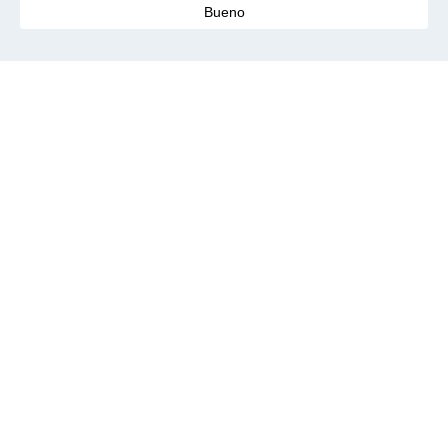
Bueno
Ahorre más
Reembolso en Aliexpress:
devolución de dinero al comprar